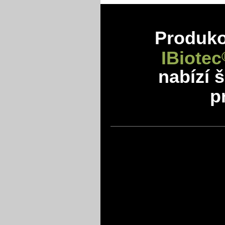
Produkov
IBiotec
nabízí 
p