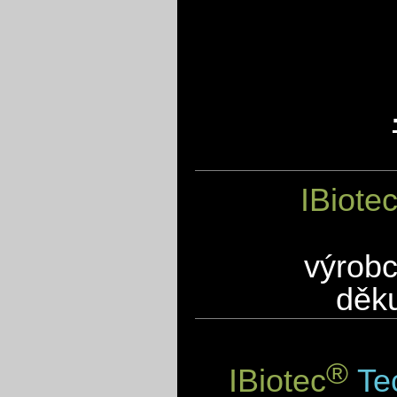
IBiote
výrobc
děku
®
IBiotec
Tec