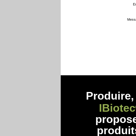
Em
Messa
Produire, 
IBiotec
propos
produit