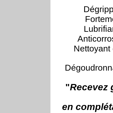
Dégripp
Fortem
Lubrifi
Anticorro
Nettoyant 
Dégoudronna
"
Recevez g
en compléta