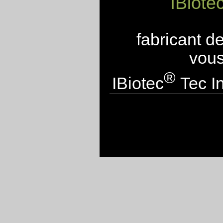
IBiote
fabricant d
vous
®
IBiotec
Tec In