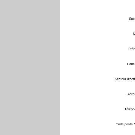
Soci
N
Prén
Fonct
Secteur d'activ
Adre
Téléph
Code postal Vi