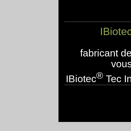
IBiote
fabricant d
vous
®
IBiotec
Tec In